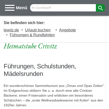
Ich
Menü
suche
nach
Sie befinden sich hier:
lewitz.de
Urlaub buchen
Angebote
Führungen & Rundfahrten
Heimatstube Crivitz
Führungen, Schulstunden,
Mädelsrunden
Ein wunderschönes Sammelsurium aus „Omas und Opas Zeiten“.
Im Erdgeschoss stöbern Sie u. a. durch eine alte Crivitzer
Bäckerei, einen Frisiersalon und erblicken ein besonderes
Schätzchen – die „erste Wellnessbadewanne mit Kufen“ aus den
1920er Jahren.