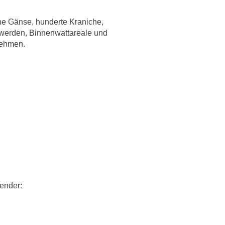
e Gänse, hunderte Kraniche,
n werden, Binnenwattareale und
nehmen.
ender: