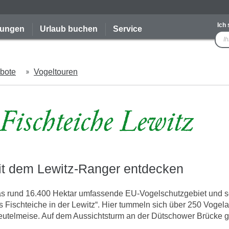
Ich
tungen
Urlaub buchen
Service
Ich
such
nach
bote
Vogeltouren
ischteiche Lewitz
it dem Lewitz-Ranger entdecken
Das rund 16.400 Hektar umfassende EU-Vogelschutzgebiet und s
 Fischteiche in der Lewitz“. Hier tummeln sich über 250 Vogelar
 Beutelmeise. Auf dem Aussichtsturm an der Dütschower Brücke 