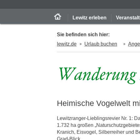
Lewitz erleben
Veranstal
Sie befinden sich hier:
lewitz.de
Urlaub buchen
Ange
Wanderung F
Heimische Vogelwelt m
Lewitzranger-Lieblingsrevier Nr. 1: 
1.732 ha großen „Naturschutzgebietes
Kranich, Eisvogel, Silberreiher und
Grad-Blick.